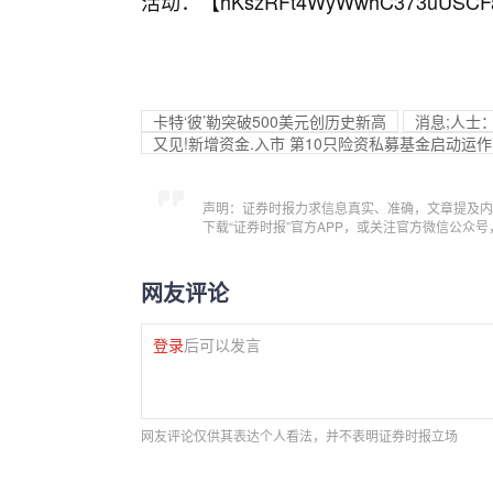
活动：【
hKszRFt4WyWwhC373uUSCF
卡特‘彼’勒突破500美元创历史新高
消息;人士
又见!新增资金.入市 第10只险资私募基金启动运作
声明：证券时报力求信息真实、准确，文章提及内
下载“证券时报”官方APP，或关注官方微信公众
网友评论
登录
后可以发言
网友评论仅供其表达个人看法，并不表明证券时报立场