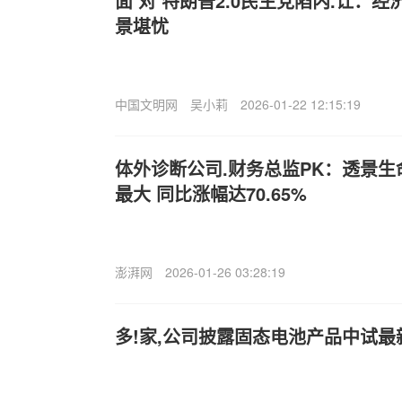
面‘对’特朗普2.0民主党陷内.讧：
景堪忧
中国文明网
吴小莉
2026-01-22 12:15:19
体外诊断公司.财务总监PK：透景
最大 同比涨幅达70.65%
澎湃网
2026-01-26 03:28:19
多!家,公司披露固态电池产品中试最