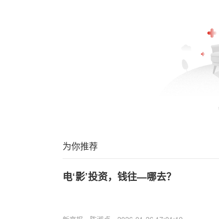
为你推荐
电‘影’投资，钱往—哪去？
新京报
陈淑贞
2026-01-26 17:01:19